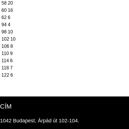
58
20
60
16
62
6
94
4
98
10
102
10
106
8
110
9
114
6
118
7
122
6
CÍM
1042 Budapest, Árpád út 102-104.