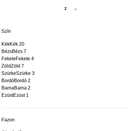
1
2
→
Szín
Kék
Kék
20
Bézs
Bézs
7
Fekete
Fekete
4
Zöld
Zöld
7
Szürke
Szürke
3
Bordó
Bordó
2
Barna
Barna
2
Ezüst
Ezüst
1
Fazon