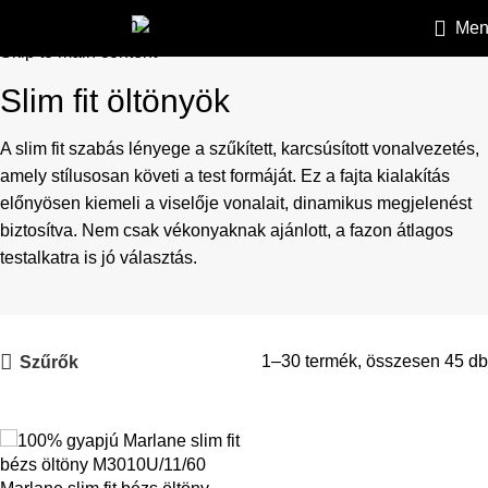
Skip to navigation
Men
HEILEMANN
»
Öltönyök
»
Slim fit öltönyök
Skip to main content
Slim fit öltönyök
A slim fit szabás lényege a szűkített, karcsúsított vonalvezetés,
amely stílusosan követi a test formáját. Ez a fajta kialakítás
előnyösen kiemeli a viselője vonalait, dinamikus megjelenést
biztosítva. Nem csak vékonyaknak ajánlott, a fazon átlagos
testalkatra is jó választás.
1–30 termék, összesen 45 db
Szűrők