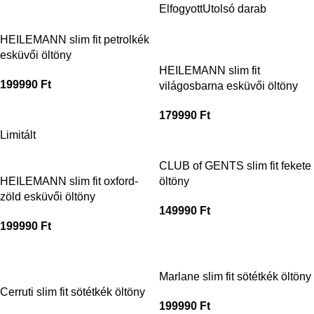
Elfogyott
Utolsó darab
HEILEMANN slim fit petrolkék
esküvői öltöny
HEILEMANN slim fit
199990
Ft
világosbarna esküvői öltöny
179990
Ft
Limitált
CLUB of GENTS slim fit fekete
HEILEMANN slim fit oxford-
öltöny
zöld esküvői öltöny
149990
Ft
199990
Ft
Marlane slim fit sötétkék öltöny
Cerruti slim fit sötétkék öltöny
199990
Ft