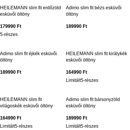
HEILEMANN slim fit erdőzöld
Adimo slim fit bézs esküvői
esküvői öltöny
öltöny
179990
Ft
189990
Ft
5-részes
Adimo slim fit éjkék esküvői
HEILEMANN slim fit királykék
öltöny
esküvői öltöny
189990
Ft
164990
Ft
Limitált
5-részes
HEILEMANN slim fit
Adimo slim fit bársonyzöld
világoskék esküvői öltöny
esküvői öltöny
164990
Ft
189990
Ft
Limitált
5-részes
Limitált
5-részes