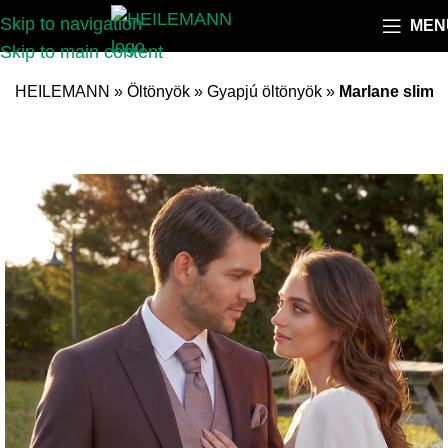
Skip to navigation
MEN
Skip to main content
HEILEMANN
»
Öltönyök
»
Gyapjú öltönyök
»
Marlane slim f