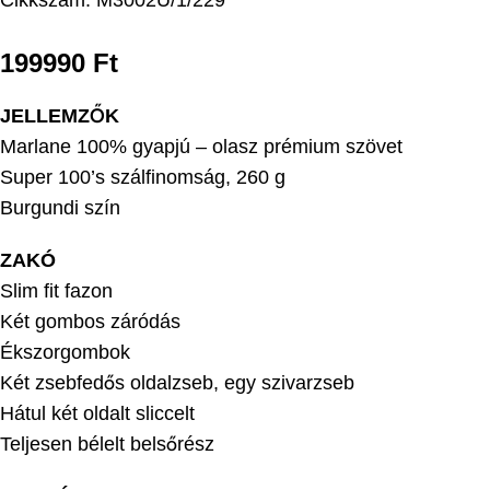
Cikkszám:
M3002U/1/229
199990
Ft
JELLEMZŐK
Marlane 100% gyapjú – olasz prémium szövet
Super 100’s szálfinomság, 260 g
Burgundi szín
ZAKÓ
Slim fit fazon
Két gombos záródás
Ékszorgombok
Két zsebfedős oldalzseb, egy
szivarzseb
Hátul két oldalt sliccelt
Teljesen bélelt belsőrész