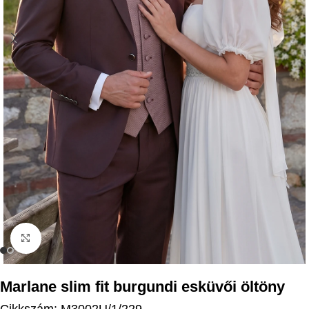
Kattintson a nagyításhoz
Marlane slim fit burgundi esküvői öltöny