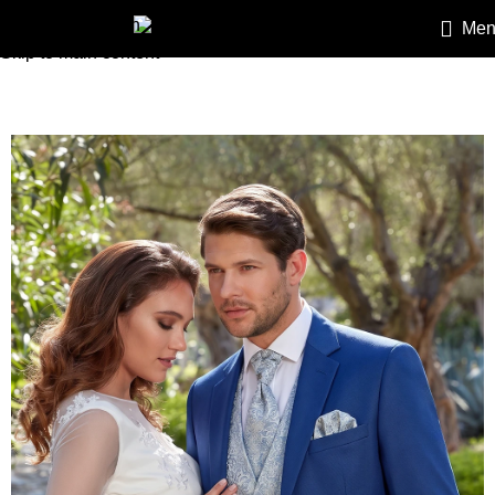
Skip to navigation
Men
HEILEMANN
»
Öltönyök
»
Esküvői öltönyök
»
HEILEMANN slim f
Skip to main content