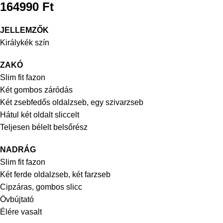
164990
Ft
JELLEMZŐK
Királykék szín
ZAKÓ
Slim fit fazon
Két gombos záródás
Két zsebfedős oldalzseb, egy szivarzseb
Hátul két oldalt sliccelt
Teljesen bélelt belsőrész
NADRÁG
Slim fit fazon
Két ferde oldalzseb, két farzseb
Cipzáras, gombos slicc
Övbújtató
Élére vasalt