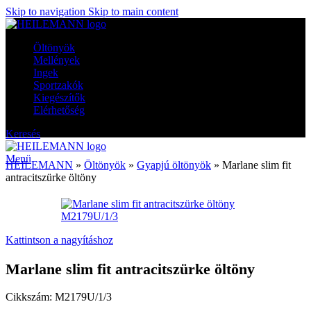
Skip to navigation
Skip to main content
Öltönyök
Mellények
Ingek
Sportzakók
Kiegészítők
Elérhetőség
Keresés
Menü
HEILEMANN
»
Öltönyök
»
Gyapjú öltönyök
»
Marlane slim fit
antracitszürke öltöny
Kattintson a nagyításhoz
Marlane slim fit antracitszürke öltöny
Cikkszám:
M2179U/1/3