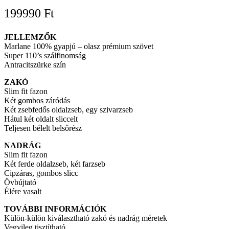
199990
Ft
JELLEMZŐK
Marlane 100% gyapjú – olasz prémium szövet
Super 110’s szálfinomság
Antracitszürke szín
ZAKÓ
Slim fit fazon
Két gombos záródás
Két zsebfedős oldalzseb, egy
szivarzseb
Hátul két oldalt sliccelt
Teljesen bélelt belsőrész
NADRÁG
Slim fit fazon
Két ferde oldalzseb, két farzseb
Cipzáras, gombos slicc
Övbújtató
Élére vasalt
TOVÁBBI INFORMÁCIÓK
Külön-külön kiválasztható zakó és nadrág méretek
Vegyileg tisztítható