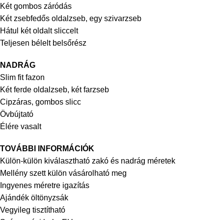
Két gombos záródás
Két zsebfedős oldalzseb, egy szivarzseb
Hátul két oldalt sliccelt
Teljesen bélelt belsőrész
NADRÁG
Slim fit fazon
Két ferde oldalzseb, két farzseb
Cipzáras, gombos slicc
Övbújtató
Élére vasalt
TOVÁBBI INFORMÁCIÓK
Külön-külön kiválasztható zakó és nadrág méretek
Mellény szett külön vásárolható meg
Ingyenes méretre igazítás
Ajándék öltönyzsák
Vegyileg tisztítható