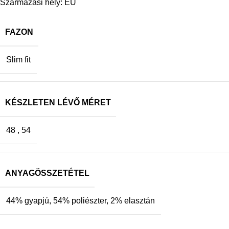
Származási hely: EU
FAZON
Slim fit
KÉSZLETEN LÉVŐ MÉRET
48
,
54
ANYAGÖSSZETÉTEL
44% gyapjú, 54% poliészter, 2% elasztán