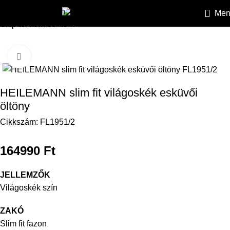
Skip to navigation
Men
HEILEMANN
»
Öltönyök
»
Esküvői öltönyök
»
HEILEMANN slim 
Skip to main content
Kattintson a nagyításhoz
HEILEMANN slim fit világoskék esküvői
öltöny
Cikkszám:
FL1951/2
164990
Ft
JELLEMZŐK
Világoskék szín
ZAKÓ
Slim fit fazon