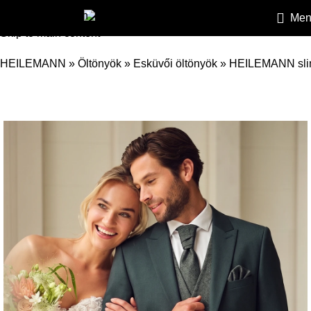
Skip to navigation
Men
Skip to main content
HEILEMANN
»
Öltönyök
»
Esküvői öltönyök
»
HEILEMANN slim 