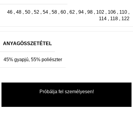
46
,
48
,
50
,
52
,
54
,
58
,
60
,
62
,
94
,
98
,
102
,
106
,
110
,
114
,
118
,
122
ANYAGÖSSZETÉTEL
45% gyapjú, 55% poliészter
Próbálja fel személyesen!