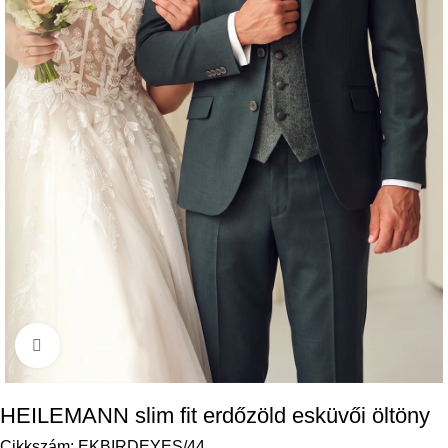
Kattintson a nagyításhoz
HEILEMANN slim fit erdőzöld esküvői öltöny
Cikkszám:
EKBIRDEYES/44