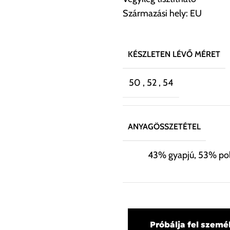
Származási hely: EU
KÉSZLETEN LÉVŐ MÉRET
50
,
52
,
54
ANYAGÖSSZETÉTEL
43% gyapjú, 53% pol
Próbálja fel szemé