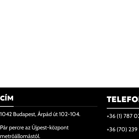
CÍM
TELEF
1042 Budapest, Árpád út 102-104.
+36 (1) 787 
Pár percre az Újpest-központ
+36 (70) 239
metróállomástól.