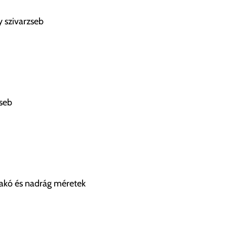
y szivarzseb
zseb
zakó és nadrág méretek