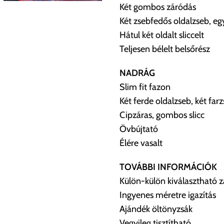
Két gombos záródás
Két zsebfedős oldalzseb, eg
Hátul két oldalt sliccelt
Teljesen bélelt belsőrész
NADRÁG
Slim fit fazon
Két ferde oldalzseb, két far
Cipzáras, gombos slicc
Övbújtató
Élére vasalt
TOVÁBBI INFORMÁCIÓK
Külön-külön kiválasztható 
Ingyenes méretre igazítás
Ajándék öltönyzsák
Vegyileg tisztítható