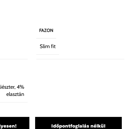
FAZON
Slim fit
iészter, 4%
elasztán
lyesen!
Időpontfoglalás nélkül