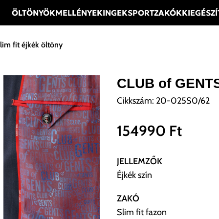
ÖLTÖNYÖK
MELLÉNYEK
INGEK
SPORTZAKÓK
KIEGÉSZ
m fit éjkék öltöny
CLUB of GENTS s
Cikkszám:
20-025S0/62
154990
Ft
JELLEMZŐK
Éjkék szín
ZAKÓ
Slim fit fazon