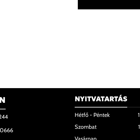
NYITVATARTÁS
ON
Hétfő - Péntek
0244
Szombat
 0666
Vasárnap