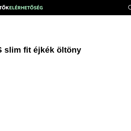
ÍTŐK
ELÉRHETŐSÉG
lim fit éjkék öltöny