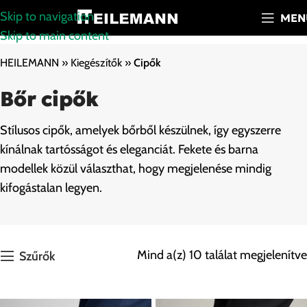
Skip to navigation
MEN
Skip to main content
HEILEMANN
»
Kiegészítők
»
Cipők
Bőr cipők
Stílusos cipők, amelyek bőrből készülnek, így egyszerre
kínálnak tartósságot és eleganciát. Fekete és barna
modellek közül választhat, hogy megjelenése mindig
kifogástalan legyen.
Mind a(z) 10 találat megjelenítve
Szűrők