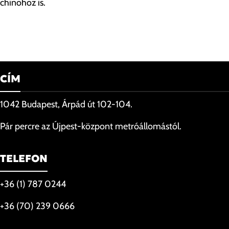
chinohoz is.
CÍM
1042 Budapest, Árpád út 102-104.
Pár percre az Újpest-központ metróállomástól.
TELEFON
+36 (1) 787 0244
+36 (70) 239 0666