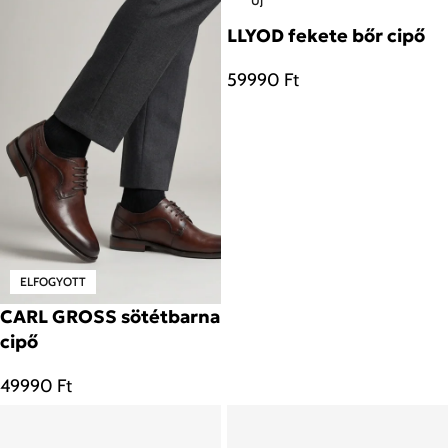
ÚJ
LLYOD fekete bőr cipő
59990
Ft
ELFOGYOTT
CARL GROSS sötétbarna
cipő
49990
Ft