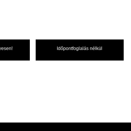
yesen!
Időpontfoglalás nélkül