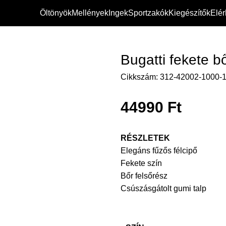
Öltönyök
Mellények
Ingek
Sportzakók
Kiegészítők
Elé
pő
Bugatti fekete b
Cikkszám:
312-42002-1000-
44990
Ft
RÉSZLETEK
Elegáns fűzős félcipő
Fekete szín
Bőr felsőrész
Csúszásgátolt gumi talp