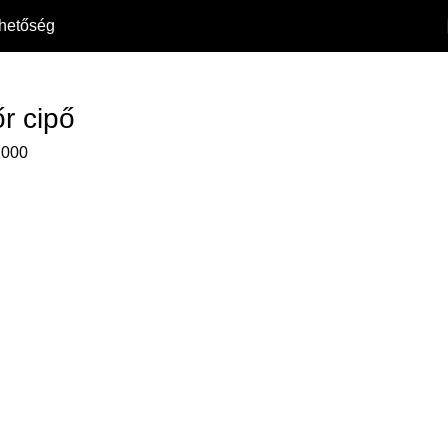
rhetőség
őr cipő
1000