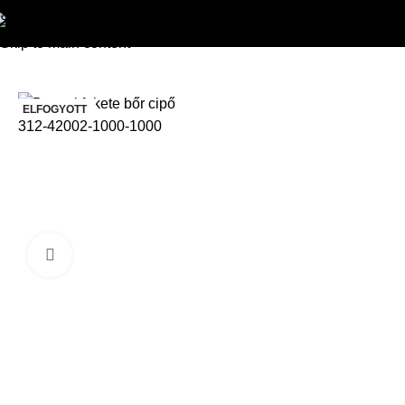
Skip to navigation
HEILEMANN
»
Kiegészítők
»
Cipők
»
Bugatti fekete bőr ci
Skip to main content
ELFOGYOTT
Kattintson a nagyításhoz