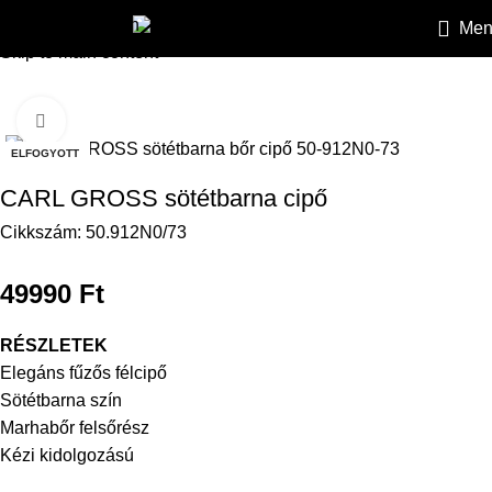
Skip to navigation
Men
HEILEMANN
»
Kiegészítők
»
Cipők
»
CARL GROSS sötétbarna
Skip to main content
Kattintson a nagyításhoz
ELFOGYOTT
CARL GROSS sötétbarna cipő
Cikkszám:
50.912N0/73
49990
Ft
RÉSZLETEK
Elegáns fűzős félcipő
Sötétbarna szín
Marhabőr felsőrész
Kézi kidolgozású