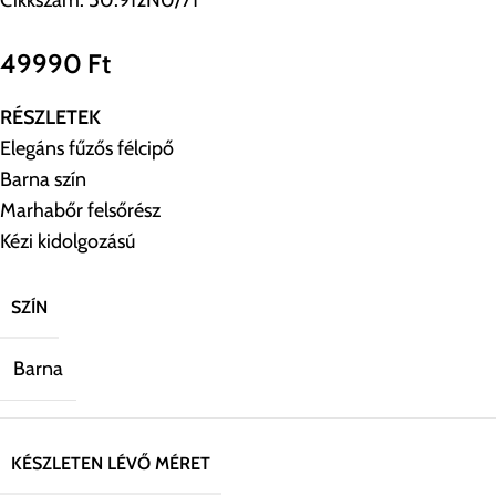
Cikkszám:
50.912N0/71
49990
Ft
RÉSZLETEK
Elegáns fűzős félcipő
Barna szín
Marhabőr felsőrész
Kézi kidolgozású
SZÍN
Barna
KÉSZLETEN LÉVŐ MÉRET