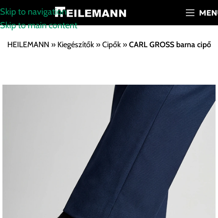
Skip to navigation
MEN
Skip to main content
HEILEMANN
»
Kiegészítők
»
Cipők
»
CARL GROSS barna cipő