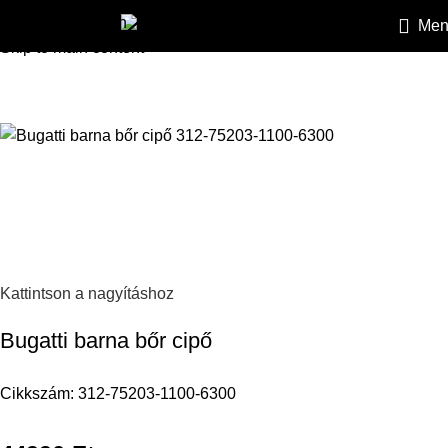
Skip to navigation
Men
ELFOGYOTT
HEILEMANN
»
Kiegészítők
»
Cipők
»
Bugatti barna bőr cipő
Skip to main content
Kattintson a nagyításhoz
Bugatti barna bőr cipő
Cikkszám:
312-75203-1100-6300