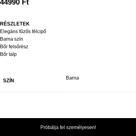
44990
Ft
RÉSZLETEK
Elegáns fűzős félcipő
Barna szín
Bőr felsőrész
Bőr talp
Barna
SZÍN
Próbálja fel személyesen!