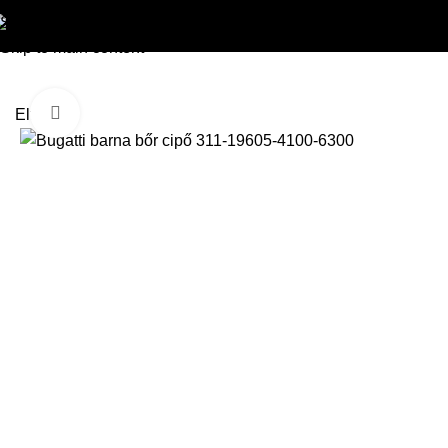
Skip to navigation
HEILEMANN
»
Kiegészítők
»
Cipők
»
Bugatti barna bőr ci
Skip to main content
Kattintson a nagyításhoz
Elfogyott