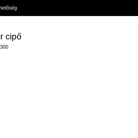
rhetőség
r cipő
6300