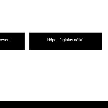
yesen!
Időpontfoglalás nélkül