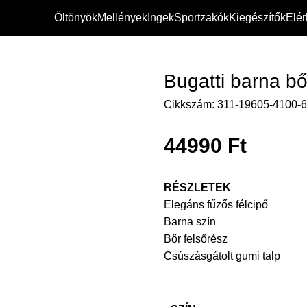
Öltönyök
Mellények
Ingek
Sportzakók
Kiegészítők
Elé
pő
Bugatti barna bő
Cikkszám:
311-19605-4100-
44990
Ft
RÉSZLETEK
Elegáns fűzős félcipő
Barna szín
Bőr felsőrész
Csúszásgátolt gumi talp