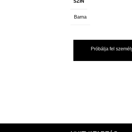
SZÍN
Barna
Próbálja fel személ