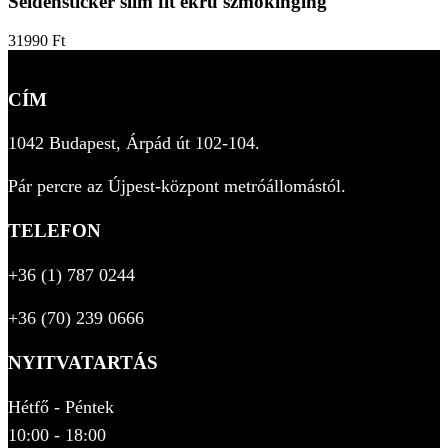
Seidensticker slim fit ekrü szmokinging
31990
Ft
CÍM
1042 Budapest, Árpád út 102-104.
Pár percre az Újpest-központ metróállomástól.
TELEFON
+36 (1) 787 0244
+36 (70) 239 0666
NYITVATARTÁS
Hétfő - Péntek
10:00 - 18:00