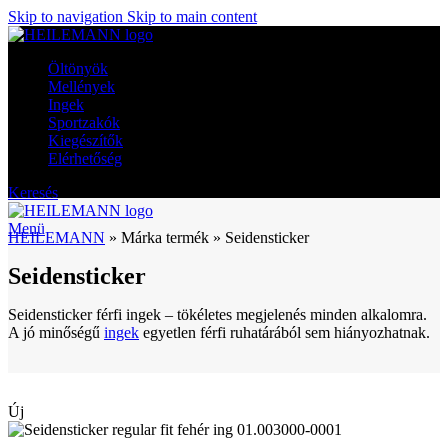
Skip to navigation
Skip to main content
Öltönyök
Mellények
Ingek
Sportzakók
Kiegészítők
Elérhetőség
Keresés
Menü
HEILEMANN
»
Márka termék
»
Seidensticker
Seidensticker
Seidensticker férfi ingek – tökéletes megjelenés minden alkalomra.
A jó minőségű
ingek
egyetlen férfi ruhatárából sem hiányozhatnak.
Új