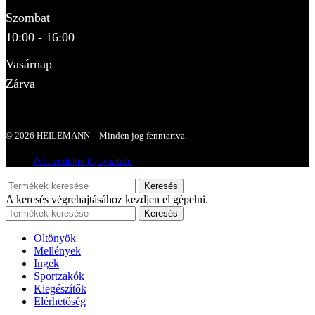
Szombat
10:00 - 16:00
Vasárnap
Zárva
© 2026 HEILEMANN – Minden jog fenntartva.
Adatvédelmi tájékoztató
Keresés
A keresés végrehajtásához kezdjen el gépelni.
Keresés
Öltönyök
Mellények
Ingek
Sportzakók
Kiegészítők
Elérhetőség