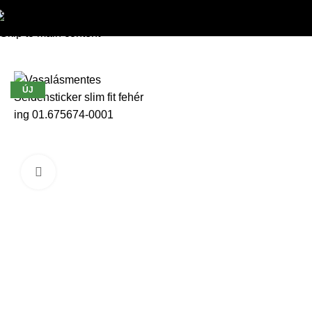
Skip to navigation
HEILEMANN
»
Ingek
»
Seidensticker slim fit fehér ing
Skip to main content
ÚJ
Kattintson a nagyításhoz