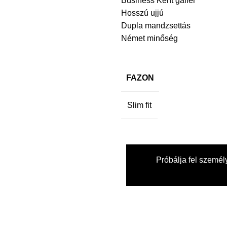
Business Kent gallér
Hosszú ujjú
Dupla mandzsettás
Német minőség
FAZON
Slim fit
Próbálja fel személ