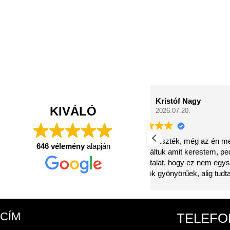
Kristóf Nagy
KIVÁLÓ
2026.07.20.
Nagy választék, még az én méreteimre is
szupe
646 vélemény
alapján
megtaláltuk amit kerestem, pedig
öltön
tapasztalat, hogy ez nem egyszerű. Az
öltönyök gyönyörűek, alig tudtam végül
választani. Ami nálam mindent vitt az a
kiszolgálás. Jó tudni, hogy léteznek még
olyan vállalkozások akik maximálisan az
CÍM
TELEFO
ügyfél igényeit tartják szem előtt.
Figyelembe vették a kéréseim, mindenre