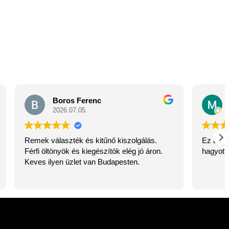
nc
MRMDSZ R
2026.07.01.
itűnő kiszolgálás.
Ez a felhasználó csak egy értékelés
észítök elég jó áron.
hagyott.
n Budapesten.