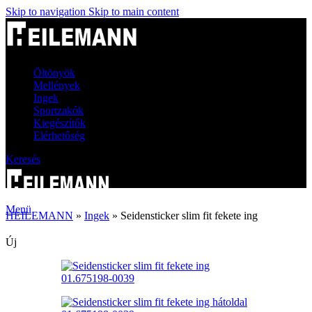
Skip to navigation
Skip to main content
Öltönyök
Mellények
Ingek
Sportzakók
Kiegészítők
Elérhetőség
Keresés
Menü
HEILEMANN
»
Ingek
»
Seidensticker slim fit fekete ing
Új