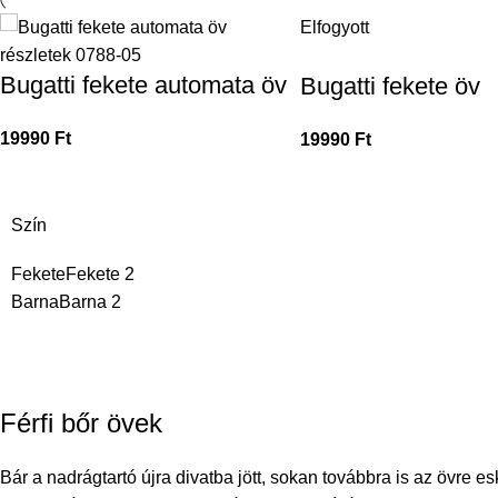
Elfogyott
Bugatti fekete automata öv
Bugatti fekete öv
19990
Ft
19990
Ft
Szín
Fekete
Fekete
2
Barna
Barna
2
Férfi bőr övek
Bár a nadrágtartó újra divatba jött, sokan továbbra is az övre 