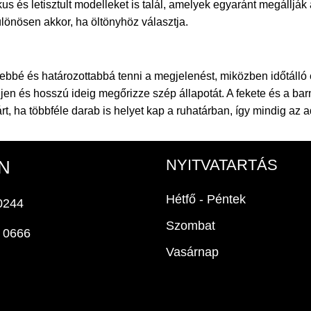
és letisztult modelleket is talál, amelyek egyaránt megállják a
különösen akkor, ha öltönyhöz választja.
tebbé és határozottabbá tenni a megjelenést, miközben időtálló
n és hosszú ideig megőrizze szép állapotát. A fekete és a barna
 ha többféle darab is helyet kap a ruhatárban, így mindig az ad
NYITVATARTÁS
N
Hétfő - Péntek
0244
Szombat
 0666
Vasárnap