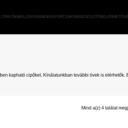
LTÖNYÖK
MELLÉNYEK
INGEK
SPORTZAKÓK
KIEGÉSZÍTŐK
ELÉRHETŐS
nkben kapható
cipőket
. Kínálatunkban további övek is elérhetők
Mind a(z) 4 találat meg