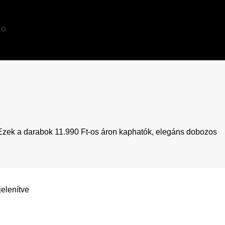
ÉG
. Ezek a darabok 11.990 Ft-os áron kaphatók, elegáns dobozos
jelenítve