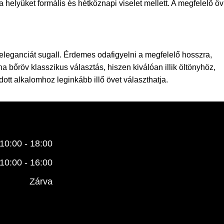
 helyüket formális és hétköznapi viselet mellett. A megfelelő öv
 eleganciát sugall. Érdemes odafigyelni a megfelelő hosszra,
 bőröv klasszikus választás, hiszen kiválóan illik öltönyhöz,
ott alkalomhoz leginkább illő övet választhatja.
10:00 - 18:00
10:00 - 16:00
Zárva