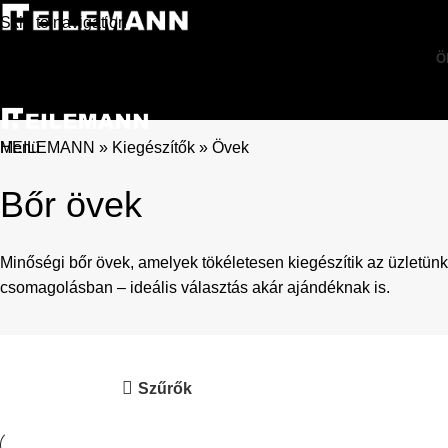
Skip to navigation
Skip to main content
Ö
Keresés
Menü
HEILEMANN
»
Kiegészítők
»
Övek
Bőr övek
Minőségi bőr övek, amelyek tökéletesen kiegészítik az üzletü
csomagolásban – ideális választás akár ajándéknak is.
Szűrők