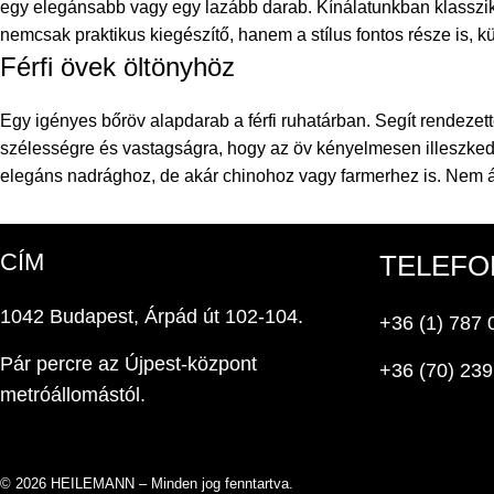
egy elegánsabb vagy egy lazább darab. Kínálatunkban klasszikus 
nemcsak praktikus
kiegészítő
, hanem a stílus fontos része is, 
Férfi övek öltönyhöz
Egy igényes bőröv alapdarab a férfi ruhatárban. Segít rendezet
szélességre és vastagságra, hogy az öv kényelmesen illeszkedje
elegáns nadrághoz, de akár chinohoz vagy farmerhez is. Nem árt,
CÍM
TELEFO
1042 Budapest, Árpád út 102-104.
+36 (1) 787 
Pár percre az Újpest-központ
+36 (70) 239
metróállomástól.
© 2026 HEILEMANN – Minden jog fenntartva.