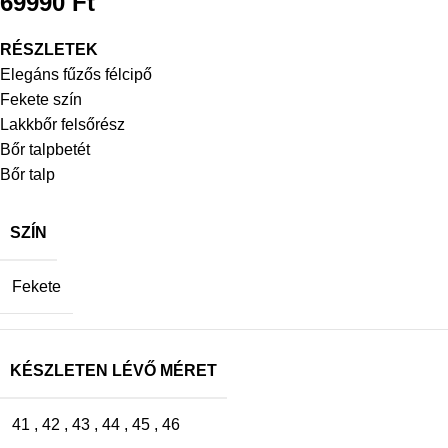
69990
Ft
RÉSZLETEK
Elegáns fűzős félcipő
Fekete szín
Lakkbőr felsőrész
Bőr talpbetét
Bőr talp
SZÍN
Fekete
KÉSZLETEN LÉVŐ MÉRET
41
,
42
,
43
,
44
,
45
,
46