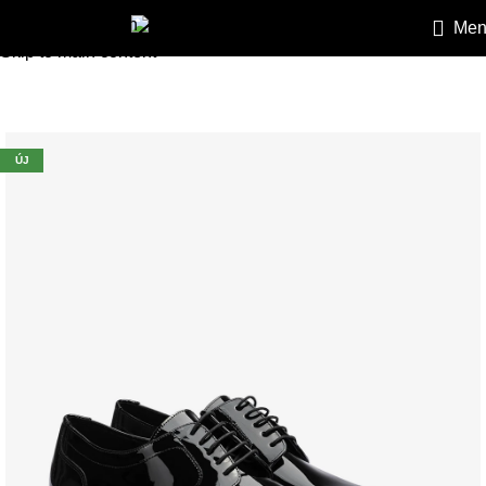
Skip to navigation
Men
HEILEMANN
»
Kiegészítők
»
Cipők
»
LLYOD fekete bőr lakkci
Skip to main content
ÚJ