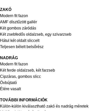
ZAKÓ
Modern fit fazon
AMF dísztűzött gallér
Két gombos záródás
Két zsebfedős oldalzseb, egy
szivarzseb
Hátul két oldalt sliccelt
Teljesen bélelt belsőrész
NADRÁG
Modern fit fazon
Két ferde oldalzseb, két farzseb
Cipzáras, gombos slicc
Övbújtató
Élére vasalt
TOVÁBBI INFORMÁCIÓK
Külön-külön kiválasztható zakó és nadrág méretek