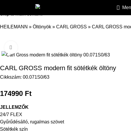
Skip to navigation
Men
Skip to main content
HEILEMANN
»
Öltönyök
»
CARL GROSS
»
CARL GROSS modern
Kattintson a nagyításhoz
CARL GROSS modern fit sötétkék öltöny
Cikkszám:
00.071S0/63
174990
Ft
JELLEMZŐK
24/7 FLEX
Gyűrűdésálló, rugalmas szövet
Sötétkék szín