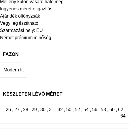
Mellény külön vásárolható meg
Ingyenes méretre igazítás
Ajándék öltönyzsák
Vegyileg tisztítható
Származási hely: EU
Német prémium minőség
FAZON
Modern fit
KÉSZLETEN LÉVŐ MÉRET
26
,
27
,
28
,
29
,
30
,
31
,
32
,
50
,
52
,
54
,
56
,
58
,
60
,
62
,
64