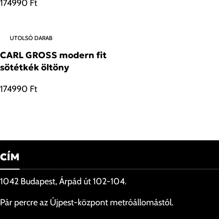
174990
Ft
UTOLSÓ DARAB
CARL GROSS modern fit
sötétkék öltöny
174990
Ft
CÍM
1042 Budapest, Árpád út 102-104.
Pár percre az Újpest-központ metróállomástól.