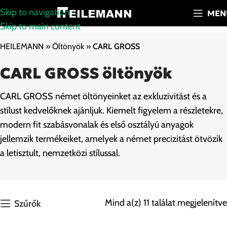
Skip to navigation
MEN
Skip to main content
HEILEMANN
»
Öltönyök
»
CARL GROSS
CARL GROSS öltönyök
CARL GROSS német öltönyeinket az exkluzivitást és a
stílust kedvelőknek ajánljuk. Kiemelt figyelem a részletekre,
modern fit szabásvonalak és első osztályú anyagok
jellemzik termékeiket, amelyek a német precizitást ötvözik
a letisztult, nemzetközi stílussal.
Mind a(z) 11 találat megjelenítve
Szűrők