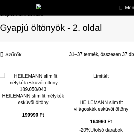
Skip to navigation
Men
HEILEMANN
»
Öltönyök
»
Gyapjú öltönyök
»
Oldal 2
Skip to main content
Gyapjú öltönyök - 2. oldal
31–37 termék, összesen 37 db
Szűrők
Limitált
HEILEMANN slim fit mélykék
esküvői öltöny
HEILEMANN slim fit
világoskék esküvői öltöny
199990
Ft
164990
Ft
-20%
Utolsó darabok