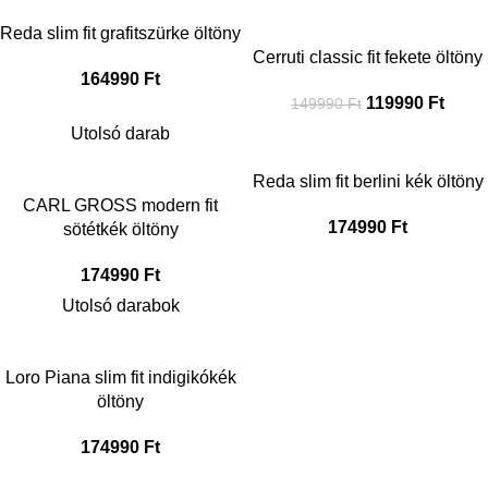
Reda slim fit grafitszürke öltöny
Cerruti classic fit fekete öltöny
164990
Ft
119990
Ft
149990
Ft
Utolsó darab
Reda slim fit berlini kék öltöny
CARL GROSS modern fit
174990
Ft
sötétkék öltöny
174990
Ft
Utolsó darabok
Loro Piana slim fit indigikókék
öltöny
174990
Ft