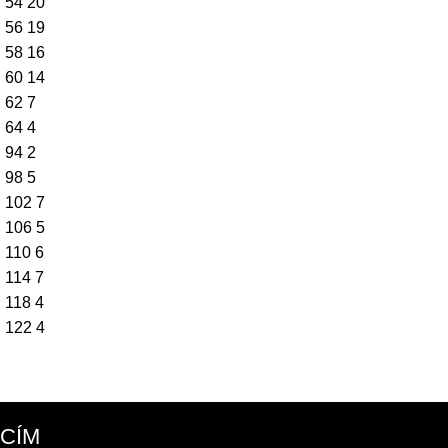
54
20
56
19
58
16
60
14
62
7
64
4
94
2
98
5
102
7
106
5
110
6
114
7
118
4
122
4
CÍM