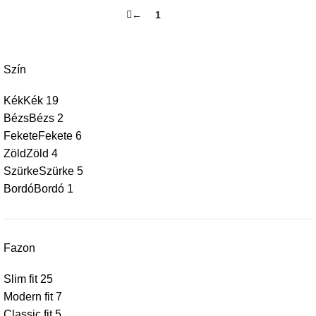
←
1
2
Szín
Kék
Kék
19
Bézs
Bézs
2
Fekete
Fekete
6
Zöld
Zöld
4
Szürke
Szürke
5
Bordó
Bordó
1
Fazon
Slim fit
25
Modern fit
7
Classic fit
5