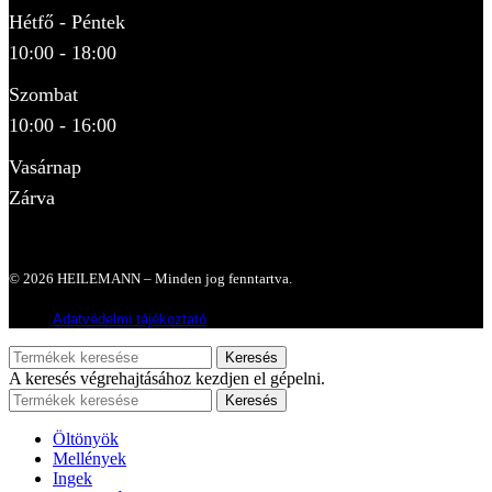
Hétfő - Péntek
10:00 - 18:00
Szombat
10:00 - 16:00
Vasárnap
Zárva
© 2026 HEILEMANN – Minden jog fenntartva.
Adatvédelmi tájékoztató
Keresés
A keresés végrehajtásához kezdjen el gépelni.
Keresés
Öltönyök
Mellények
Ingek