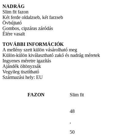
NADRÁG
Slim fit fazon
Két ferde oldalzseb, két farzseb
Övbújtató
Gombos, cipzáras záródás
Élére vasalt
TOVÁBBI INFORMÁCIÓK
A mellény szett külön vásárolható meg
Külön-külön kiválasztható zakó és nadrág méretek
Ingyenes méretre igazítás
Ajándék öltönyzsák
Vegyileg tisztítható
Származási hely: EU
FAZON
Slim fit
48
,
50