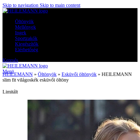
Skip to navigation
Skip to main content
Öltönyök
Mellények
Ingek
Sportzakók
Kiegészítők
Elérhetőség
Keresés
Menü
HEILEMANN
»
Öltönyök
»
Esküvői öltönyök
»
HEILEMANN
slim fit világoskék esküvői öltöny
Limitált