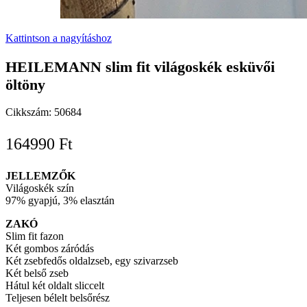
Kattintson a nagyításhoz
HEILEMANN slim fit világoskék esküvői
öltöny
Cikkszám:
50684
164990
Ft
JELLEMZŐK
Világoskék szín
97% gyapjú, 3% elasztán
ZAKÓ
Slim fit fazon
Két gombos záródás
Két zsebfedős oldalzseb, egy szivarzseb
Két belső zseb
Hátul két oldalt sliccelt
Teljesen bélelt belsőrész