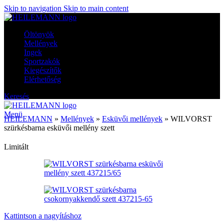
Skip to navigation
Skip to main content
Öltönyök
Mellények
Ingek
Sportzakók
Kiegészítők
Elérhetőség
Keresés
Menü
HEILEMANN
»
Mellények
»
Esküvői mellények
»
WILVORST
szürkésbarna esküvői mellény szett
Limitált
Kattintson a nagyításhoz