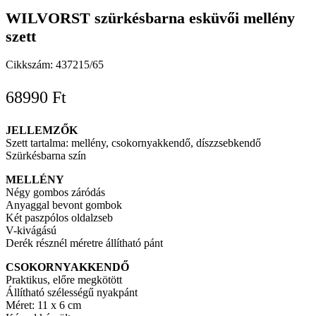
WILVORST szürkésbarna esküvői mellény
szett
Cikkszám:
437215/65
68990
Ft
JELLEMZŐK
Szett tartalma: mellény, csokornyakkendő, díszzsebkendő
Szürkésbarna szín
MELLÉNY
Négy gombos záródás
Anyaggal bevont gombok
Két paszpólos oldalzseb
V-kivágású
Derék résznél méretre állítható pánt
CSOKORNYAKKENDŐ
Praktikus, előre megkötött
Állítható szélességű nyakpánt
Méret: 11 x 6 cm