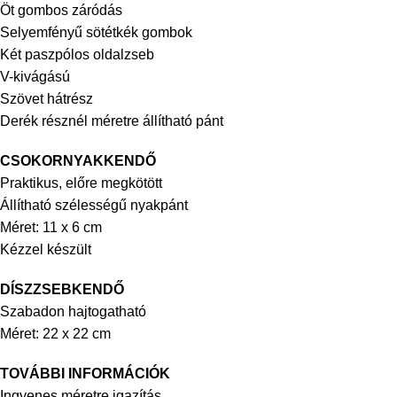
Öt gombos záródás
Selyemfényű sötétkék gombok
Két paszpólos oldalzseb
V-kivágású
Szövet hátrész
Derék résznél méretre állítható pánt
CSOKORNYAKKENDŐ
Praktikus, előre megkötött
Állítható szélességű nyakpánt
Méret: 11 x 6 cm
Kézzel készült
DÍSZZSEBKENDŐ
Szabadon hajtogatható
Méret: 22 x 22 cm
TOVÁBBI INFORMÁCIÓK
Ingyenes méretre igazítás