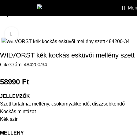
Skip to navigation
Men
HEILEMANN
»
Mellények
»
Esküvői mellények
»
WILVORST kék
Skip to main content
Kattintson a nagyításhoz
WILVORST kék kockás esküvői mellény szett
Cikkszám:
484200/34
58990
Ft
JELLEMZŐK
Szett tartalma: mellény, csokornyakkendő, díszzsebkendő
Kockás mintázat
Kék szín
MELLÉNY