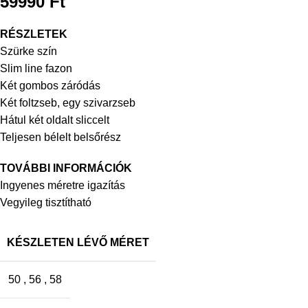
59990
Ft
RÉSZLETEK
Szürke szín
Slim line fazon
Két gombos záródás
Két foltzseb, egy szivarzseb
Hátul két oldalt sliccelt
Teljesen bélelt belsőrész
TOVÁBBI INFORMÁCIÓK
Ingyenes méretre igazítás
Vegyileg tisztítható
KÉSZLETEN LÉVŐ MÉRET
50
,
56
,
58