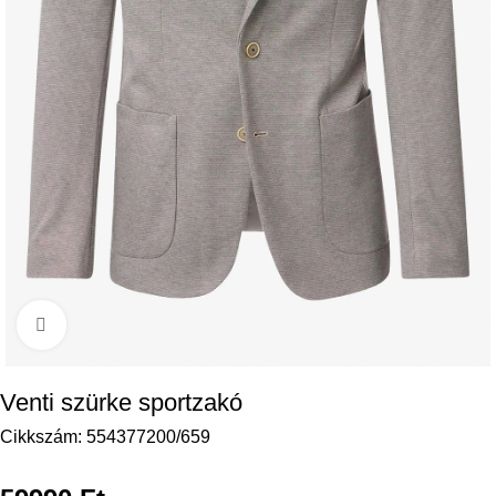
Kattintson a nagyításhoz
Venti szürke sportzakó
Cikkszám:
554377200/659