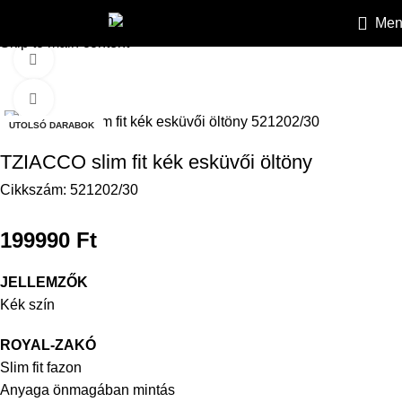
Skip to navigation
Men
HEILEMANN
»
Öltönyök
»
Esküvői öltönyök
»
TZIACCO slim fit
Skip to main content
Videó
Kattintson a nagyításhoz
UTOLSÓ DARABOK
TZIACCO slim fit kék esküvői öltöny
Cikkszám:
521202/30
199990
Ft
JELLEMZŐK
Kék szín
ROYAL-ZAKÓ
Slim fit fazon
Anyaga önmagában mintás