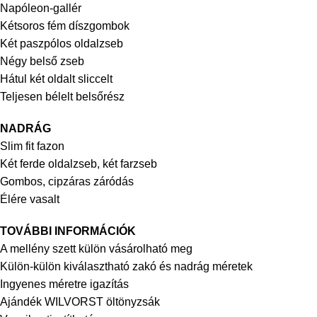
Napóleon-gallér
Kétsoros fém díszgombok
Két paszpólos oldalzseb
Négy belső zseb
Hátul két oldalt sliccelt
Teljesen bélelt belsőrész
NADRÁG
Slim fit fazon
Két ferde oldalzseb, két farzseb
Gombos, cipzáras záródás
Élére vasalt
TOVÁBBI INFORMÁCIÓK
A mellény szett külön vásárolható meg
Külön-külön kiválasztható zakó és nadrág méretek
Ingyenes méretre igazítás
Ajándék WILVORST öltönyzsák