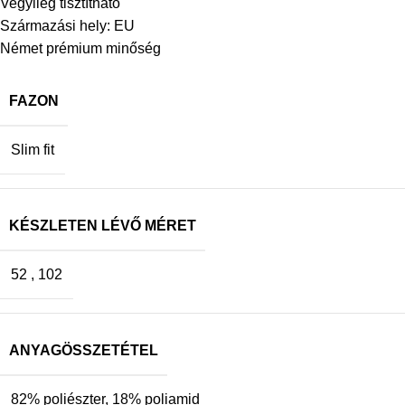
Vegyileg tisztítható
Származási hely: EU
Német prémium minőség
FAZON
Slim fit
KÉSZLETEN LÉVŐ MÉRET
52
,
102
ANYAGÖSSZETÉTEL
82% poliészter, 18% poliamid