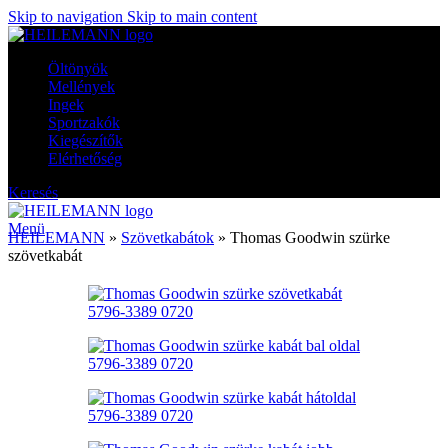
Skip to navigation
Skip to main content
Öltönyök
Mellények
Ingek
Sportzakók
Kiegészítők
Elérhetőség
Keresés
Menü
HEILEMANN
»
Szövetkabátok
»
Thomas Goodwin szürke
szövetkabát