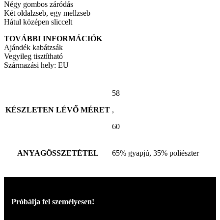
Négy gombos záródás
Két oldalzseb, egy mellzseb
Hátul középen sliccelt
TOVÁBBI INFORMÁCIÓK
Ajándék kabátzsák
Vegyileg tisztítható
Származási hely: EU
58
KÉSZLETEN LÉVŐ MÉRET
,
60
ANYAGÖSSZETÉTEL
65% gyapjú, 35% poliészter
Próbálja fel személyesen!