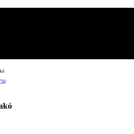
akó
akó