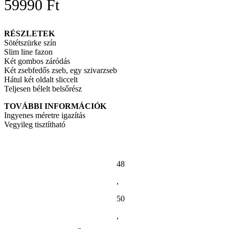
59990
Ft
RÉSZLETEK
Sötétszürke szín
Slim line fazon
Két gombos záródás
Két zsebfedős zseb, egy szivarzseb
Hátul két oldalt sliccelt
Teljesen bélelt belsőrész
TOVÁBBI INFORMÁCIÓK
Ingyenes méretre igazítás
Vegyileg tisztítható
48
,
50
,