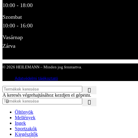
10:00 - 18:00
Szombat
10:00 - 16:00
Vasárnap
Zárva
© 2026 HEILEMANN – Minden jog fenntartva.
Adatvédelmi tájékoztató
A keresés végrehajtásához kezdjen el gépelni.
Öltönyök
Mellények
Ingek
Sportzakók
Kiegészítők