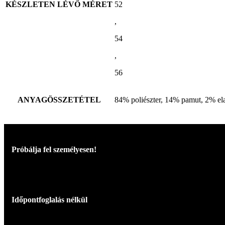
KÉSZLETEN LÉVŐ MÉRET
52
,
54
,
56
ANYAGÖSSZETÉTEL
84% poliészter, 14% pamut, 2% el
Próbálja fel személyesen!
Időpontfoglalás nélkül