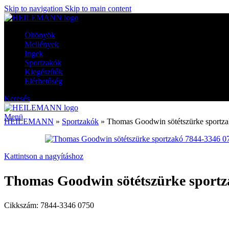
Skip to navigation
Skip to main content
Öltönyök
Mellények
Ingek
Sportzakók
Kiegészítők
Elérhetőség
Keresés
Menü
HEILEMANN
»
Sportzakók
»
Thomas Goodwin sötétszürke sportz
Kattintson a nagyításhoz
Thomas Goodwin sötétszürke sportz
Cikkszám:
7844-3346 0750