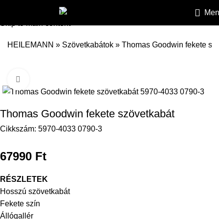
Skip to navigation
Men
Skip to main content
HEILEMANN
»
Szövetkabátok
»
Thomas Goodwin fekete szö
Kattintson a nagyításhoz
Thomas Goodwin fekete szövetkabát
Cikkszám:
5970-4033 0790-3
67990
Ft
RÉSZLETEK
Hosszú szövetkabát
Fekete szín
Állógallér