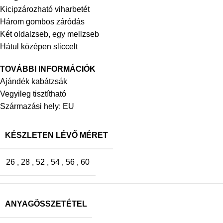
Kicipzározható viharbetét
Három gombos záródás
Két oldalzseb, egy mellzseb
Hátul középen sliccelt
TOVÁBBI INFORMÁCIÓK
Ajándék kabátzsák
Vegyileg tisztítható
Származási hely: EU
KÉSZLETEN LÉVŐ MÉRET
26
,
28
,
52
,
54
,
56
,
60
ANYAGÖSSZETÉTEL