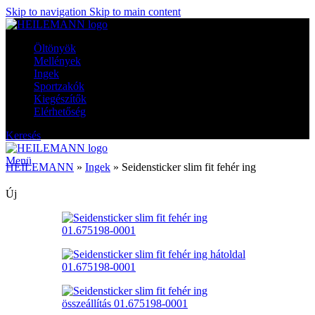
Skip to navigation
Skip to main content
Öltönyök
Mellények
Ingek
Sportzakók
Kiegészítők
Elérhetőség
Keresés
Menü
HEILEMANN
»
Ingek
»
Seidensticker slim fit fehér ing
Új