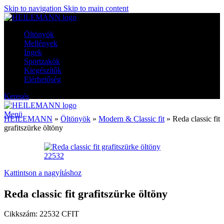
Skip to navigation
Skip to main content
Öltönyök
Mellények
Ingek
Sportzakók
Kiegészítők
Elérhetőség
Keresés
Menü
HEILEMANN
»
Öltönyök
»
Modern & Classic fit
»
Reda classic fit
grafitszürke öltöny
Kattintson a nagyításhoz
Reda classic fit grafitszürke öltöny
Cikkszám:
22532 CFIT