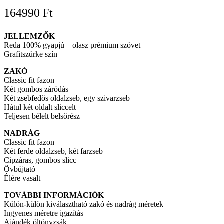
164990
Ft
JELLEMZŐK
Reda 100% gyapjú – olasz prémium szövet
Grafitszürke szín
ZAKÓ
Classic fit fazon
Két gombos záródás
Két zsebfedős oldalzseb, egy szivarzseb
Hátul két oldalt sliccelt
Teljesen bélelt belsőrész
NADRÁG
Classic fit fazon
Két ferde oldalzseb, két farzseb
Cipzáras, gombos slicc
Övbújtató
Élére vasalt
TOVÁBBI INFORMÁCIÓK
Külön-külön kiválasztható zakó és nadrág méretek
Ingyenes méretre igazítás
Ajándék öltönyzsák