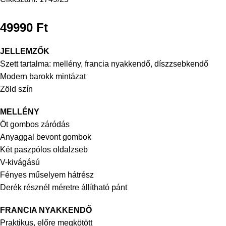
49990
Ft
JELLEMZŐK
Szett tartalma: mellény, francia nyakkendő, díszzsebkendő
Modern barokk mintázat
Zöld szín
MELLÉNY
Öt gombos záródás
Anyaggal bevont gombok
Két paszpólos oldalzseb
V-kivágású
Fényes műselyem hátrész
Derék résznél méretre állítható pánt
FRANCIA NYAKKENDŐ
Praktikus, előre megkötött