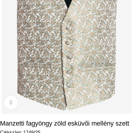
Kattintson a nagyításhoz
Manzetti fagyöngy zöld esküvői mellény szett
Cikkszám:
1749/25