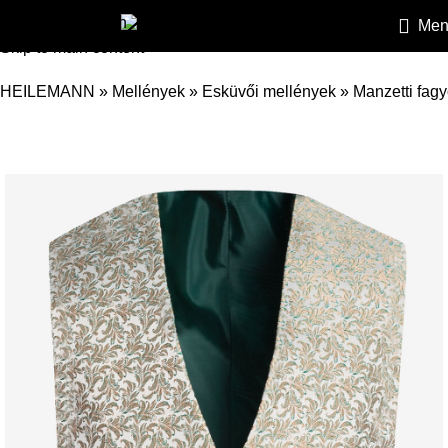
Skip to navigation
Men
Skip to main content
HEILEMANN
»
Mellények
»
Esküvői mellények
»
Manzetti fagy