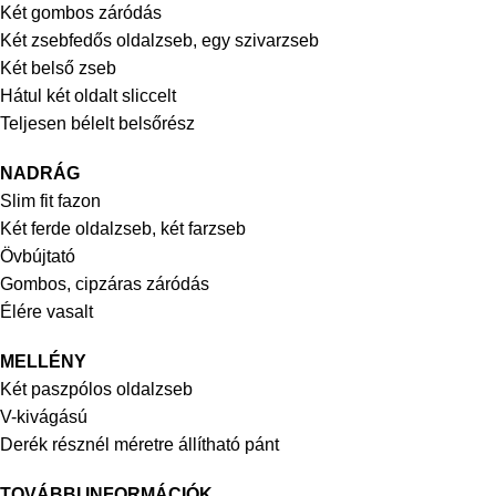
Két gombos záródás
Két zsebfedős oldalzseb, egy szivarzseb
Két belső zseb
Hátul két oldalt sliccelt
Teljesen bélelt belsőrész
NADRÁG
Slim fit fazon
Két ferde oldalzseb, két farzseb
Övbújtató
Gombos, cipzáras záródás
Élére vasalt
MELLÉNY
Két paszpólos oldalzseb
V-kivágású
Derék résznél méretre állítható pánt
TOVÁBBI INFORMÁCIÓK