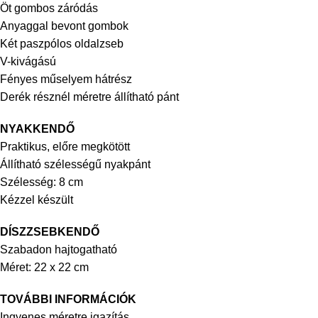
Öt gombos záródás
Anyaggal bevont gombok
Két paszpólos oldalzseb
V-kivágású
Fényes műselyem hátrész
Derék résznél méretre állítható pánt
NYAKKENDŐ
Praktikus, előre megkötött
Állítható szélességű nyakpánt
Szélesség: 8 cm
Kézzel készült
DÍSZZSEBKENDŐ
Szabadon hajtogatható
Méret: 22 x 22 cm
TOVÁBBI INFORMÁCIÓK
Ingyenes méretre igazítás