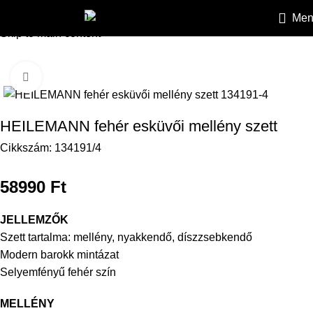
Skip to navigation
Men
HEILEMANN
»
Mellények
»
Esküvői mellények
»
HEILEMANN feh
Skip to main content
Kattintson a nagyításhoz
HEILEMANN fehér esküvői mellény szett
Cikkszám:
134191/4
58990
Ft
JELLEMZŐK
Szett tartalma: mellény, nyakkendő, díszzsebkendő
Modern barokk mintázat
Selyemfényű fehér szín
MELLÉNY