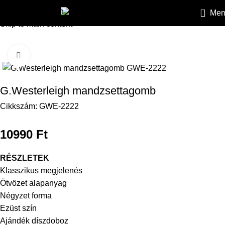
Skip to navigation
Men
HEILEMANN
»
Kiegészítők
»
Mandzsettagombok
»
G.Westerl
Skip to main content
Kattintson a nagyításhoz
G.Westerleigh mandzsettagomb
Cikkszám:
GWE-2222
10990
Ft
RÉSZLETEK
Klasszikus megjelenés
Ötvözet alapanyag
Négyzet forma
Ezüst szín
Ajándék díszdoboz