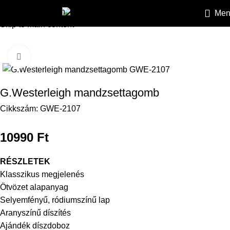
Skip to navigation
Men
HEILEMANN
»
Kiegészítők
»
Mandzsettagombok
»
G.Wester
Skip to main content
Kattintson a nagyításhoz
G.Westerleigh mandzsettagomb
Cikkszám:
GWE-2107
10990
Ft
RÉSZLETEK
Klasszikus megjelenés
Ötvözet alapanyag
Selyemfényű, ródiumszínű lap
Aranyszínű díszítés
Ajándék díszdoboz