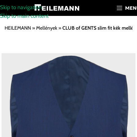
Skip to navigation
MEN
Skip to main content
HEILEMANN
»
Mellények
»
CLUB of GENTS slim fit kék mellén