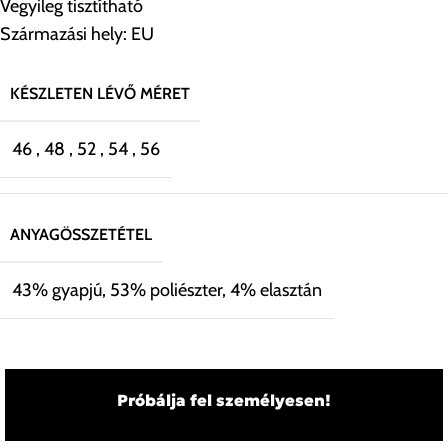
Vegyileg tisztítható
Származási hely: EU
KÉSZLETEN LÉVŐ MÉRET
46
,
48
,
52
,
54
,
56
ANYAGÖSSZETÉTEL
43% gyapjú, 53% poliészter, 4% elasztán
Próbálja fel személyesen!