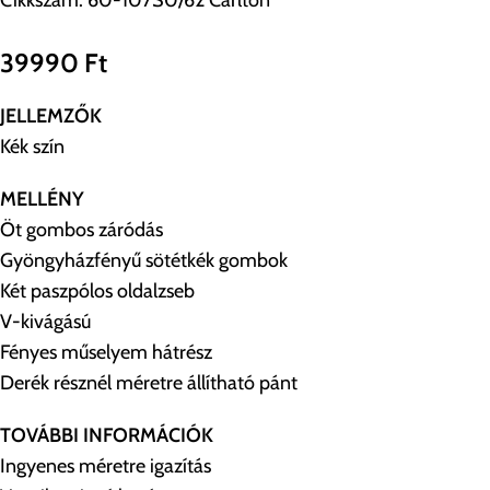
Cikkszám:
60-107S0/62 Carlton
39990
Ft
JELLEMZŐK
Kék szín
MELLÉNY
Öt gombos záródás
Gyöngyházfényű sötétkék gombok
Két paszpólos oldalzseb
V-kivágású
Fényes műselyem hátrész
Derék résznél méretre állítható pánt
TOVÁBBI INFORMÁCIÓK
Ingyenes méretre igazítás