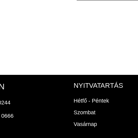
NYITVATARTÁS
N
Hétfő - Péntek
0244
Szombat
 0666
Vasárnap