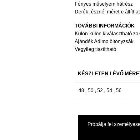
Fényes műselyem hátrész
Derék résznél méretre állítha
TOVÁBBI INFORMÁCIÓK
Külön-külön kiválasztható za
Ajándék Adimo öltönyzsák
Vegyileg tisztítható
KÉSZLETEN LÉVŐ MÉRE
48
,
50
,
52
,
54
,
56
Próbálja fel személyes