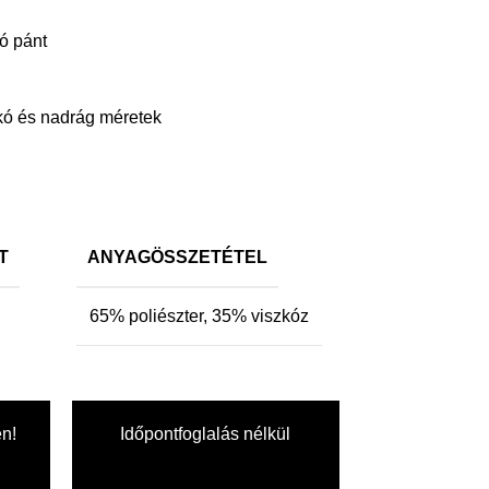
tó pánt
kó és nadrág méretek
T
ANYAGÖSSZETÉTEL
65% poliészter, 35% viszkóz
en!
Időpontfoglalás nélkül