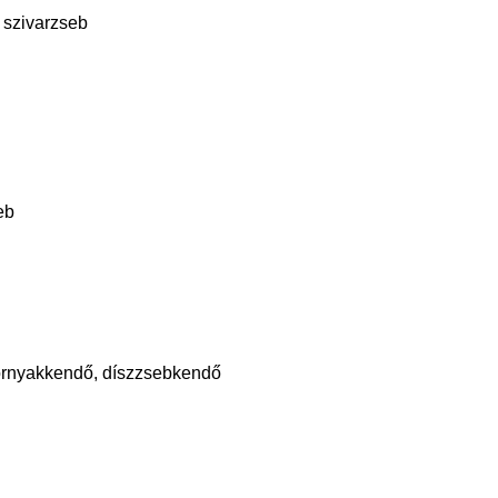
 szivarzseb
eb
kornyakkendő, díszzsebkendő