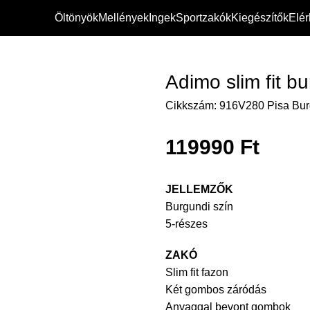
Öltönyök
Mellények
Ingek
Sportzakók
Kiegészítők
Elé
it burgundi esküvői öltöny
Adimo slim fit b
Cikkszám:
916V280 Pisa Bu
119990
Ft
JELLEMZŐK
Burgundi szín
5-részes
ZAKÓ
Slim fit fazon
Két gombos záródás
Anyaggal bevont gombok