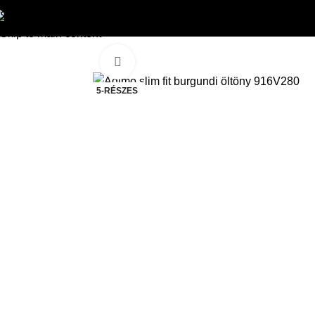
Skip to navigation
HEILEMANN
»
Öltönyök
»
Esküvői öltönyök
»
Adimo slim f
Skip to main content
Kattintson a nagyításhoz
5-RÉSZES