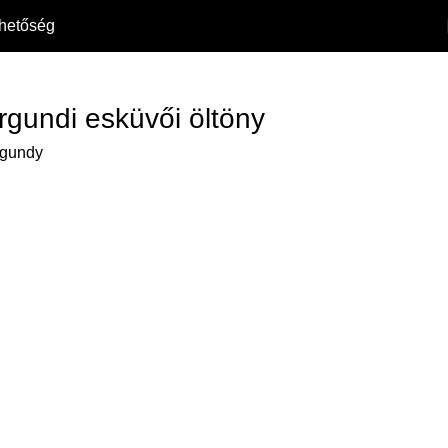
rhetőség
urgundi esküvői öltöny
rgundy