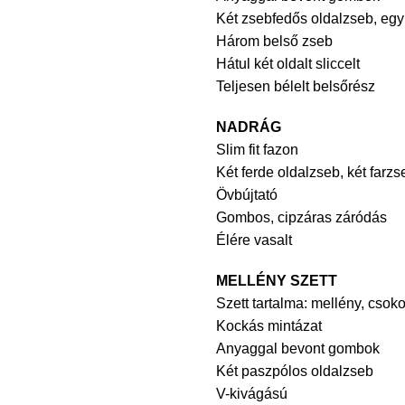
Két zsebfedős oldalzseb, egy
Három belső zseb
Hátul két oldalt sliccelt
Teljesen bélelt belsőrész
NADRÁG
Slim fit fazon
Két ferde oldalzseb, két farzs
Övbújtató
Gombos, cipzáras záródás
Élére vasalt
MELLÉNY SZETT
Szett tartalma: mellény, cso
Kockás mintázat
Anyaggal bevont gombok
Két paszpólos oldalzseb
V-kivágású