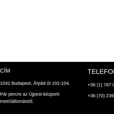
CÍM
TELEFO
1042 Budapest, Árpád út 102-104.
+36 (1) 787 
Pár percre az Újpest-központ
+36 (70) 239
metróállomástól.