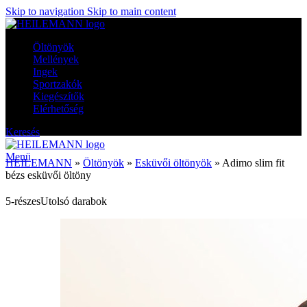
Skip to navigation
Skip to main content
Öltönyök
Mellények
Ingek
Sportzakók
Kiegészítők
Elérhetőség
Keresés
Menü
HEILEMANN
»
Öltönyök
»
Esküvői öltönyök
»
Adimo slim fit
bézs esküvői öltöny
5-részes
Utolsó darabok