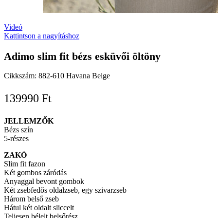
Videó
Kattintson a nagyításhoz
Adimo slim fit bézs esküvői öltöny
Cikkszám:
882-610 Havana Beige
139990
Ft
JELLEMZŐK
Bézs szín
5-részes
ZAKÓ
Slim fit fazon
Két gombos záródás
Anyaggal bevont gombok
Két zsebfedős oldalzseb, egy szivarzseb
Három belső zseb
Hátul két oldalt sliccelt
Teljesen bélelt belsőrész