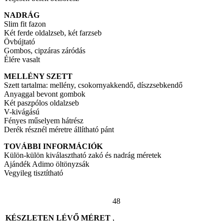
NADRÁG
Slim fit fazon
Két ferde oldalzseb, két farzseb
Övbújtató
Gombos, cipzáras záródás
Élére vasalt
MELLÉNY SZETT
Szett tartalma: mellény, csokornyakkendő, díszzsebkendő
Anyaggal bevont gombok
Két paszpólos oldalzseb
V-kivágású
Fényes műselyem hátrész
Derék résznél méretre állítható pánt
TOVÁBBI INFORMÁCIÓK
Külön-külön kiválasztható zakó és nadrág méretek
Ajándék Adimo öltönyzsák
Vegyileg tisztítható
48
KÉSZLETEN LÉVŐ MÉRET
,