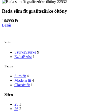
Reda slim fit grafitszürke öltöny
164990
Ft
Bezár
Szín
Szürke
Szürke
9
Ezüst
Ezüst
1
Fazon
Slim fit
4
Modern fit
4
Classic fit
1
Méret
25
3
26
2