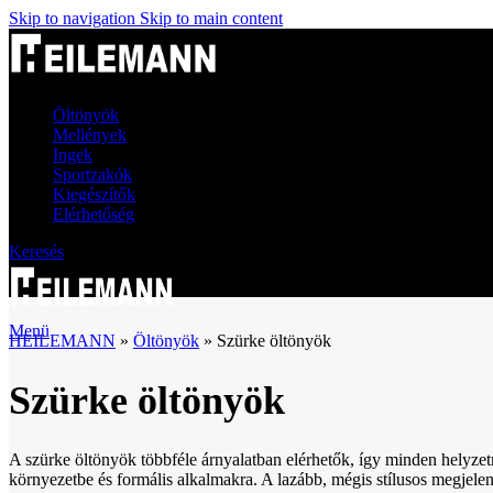
Skip to navigation
Skip to main content
Öltönyök
Mellények
Ingek
Sportzakók
Kiegészítők
Elérhetőség
Keresés
Menü
HEILEMANN
»
Öltönyök
»
Szürke öltönyök
Szürke öltönyök
A szürke öltönyök többféle árnyalatban elérhetők, így minden helyzet
környezetbe és formális alkalmakra. A lazább, mégis stílusos megjelen