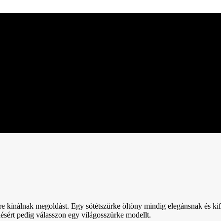
re kínálnak megoldást. Egy sötétszürke öltöny mindig elegánsnak és kif
ésért pedig válasszon egy világosszürke modellt.